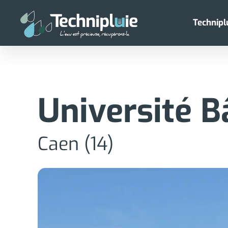
Technipl
Université B
Caen (14)